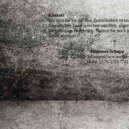
Kontakt
Wir sind für Sie da! Ihre Zufriedenheit ist
freundlichen Team sprechen möchten, zögern
Bedürfnissen zu arbeiten. Nutzen Sie noch h
Anruf entfernt!
Johannes Schupp
Mail: johannes@ww-wellne
Mobil: 0176-23167741