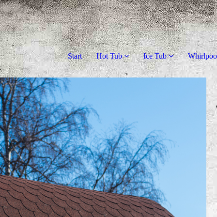
Start
Hot Tub
Ice Tub
Whirlpoo