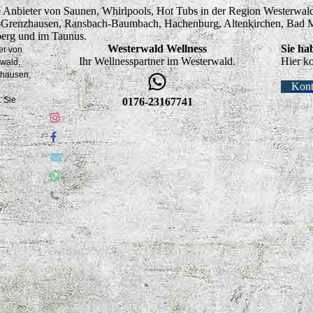
ge Anbieter von Saunen, Whirlpools, Hot Tubs in der Region Westerwa
-Grenzhausen, Ransbach-Baumbach, Hachenburg, Altenkirchen, Bad M
berg und im Taunus.
Westerwald Wellness
Sie ha
er von
Ihr Wellnesspartner im Westerwald.
Hier k
rwald,
zhausen,
Kont
 Sie
0176-23167741