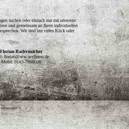
ungen suchen oder einfach nur mit unserem
hören und gemeinsam an Ihren individuellen
besprechen. Wir sind nur einen Klick oder
Florian Radermacher
l: florian@ww-wellness.de
Mobil: 0163-7998608